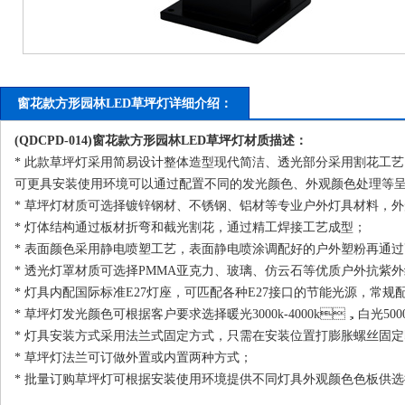
窗花款方形园林LED草坪灯详细介绍：
(QDCPD-014)窗花款方形园林LED
草坪灯
材质描述：
* 此款草坪灯采用简易设计整体造型现代简洁、透光部分采用割花工艺
可更具安装使用环境可以通过配置不同的发光颜色、外观颜色处理等呈现
* 草坪灯材质可选择镀锌钢材、不锈钢、铝材等专业户外灯具材料，外形坚
* 灯体结构通过板材折弯和截光割花，通过精工焊接工艺成型；
* 表面颜色采用静电喷塑工艺，表面静电喷涂调配好的户外塑粉再通过高温炉中颜
* 透光灯罩材质可选择PMMA亚克力、玻璃、仿云石等优质户外抗紫外线
* 灯具内配国际标准E27灯座，可匹配各种E27接口的节能光源，常规配
* 草坪灯发光颜色可根据客户要求选择暖光3000k-4000k，白光5000k-6
* 灯具安装方式采用法兰式固定方式，只需在安装位置打膨胀螺丝固定即可
* 草坪灯法兰可订做外置或内置两种方式；
* 批量订购草坪灯可根据安装使用环境提供不同灯具外观颜色色板供选择