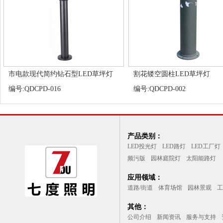
市电款现代简约钻石型LED草坪灯
割花镂空圆柱LED草坪灯
编号:QDCPD-016
编号:QDCPD-002
产品类别：
LED投光灯
LED路灯
LED工厂灯
频污版
园林庭院灯
太阳能路灯
应用领域：
道路/街道
体育场馆
园林景观
工
其他：
公司介绍
新闻资讯
服务与支持