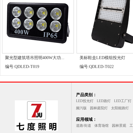
聚光型建筑塔吊照明400W大功...
美标鞋盒LED模组投光灯
编号:QDLED-T019
编号:QDLED-T022
产品类别：
LED投光灯
LED路灯
LED工厂灯
频污版
园林庭院灯
太阳能路灯
应用领域：
道路/街道
体育场馆
园林景观
工