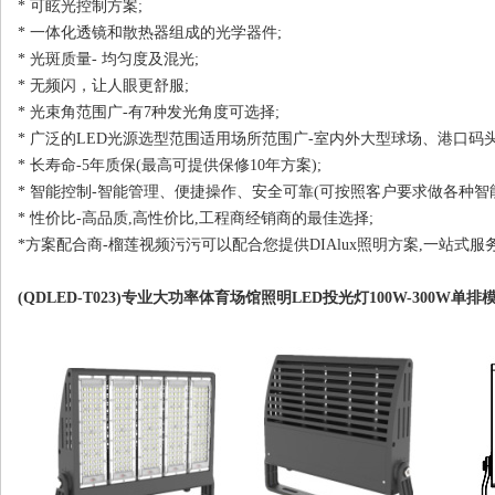
* 可眩光控制方案;
* 一体化透镜和散热器组成的光学器件;
* 光斑质量- 均匀度及混光;
* 无频闪，让人眼更舒服;
* 光束角范围广-有7种发光角度可选择;
* 广泛的LED光源选型范围适用场所范围广-室内外大型球场、港口码头，机场
* 长寿命-5年质保(最高可提供保修10年方案);
* 智能控制-智能管理、便捷操作、安全可靠(可按照客户要求做各种智
* 性价比-高品质,高性价比,工程商经销商的最佳选择;
*方案配合商-榴莲视频污污可以配合您提供DIAlux照明方案,一站式服务
(QDLED-T023)专业大功率体育场馆照明LED投光灯100W-300W单排模