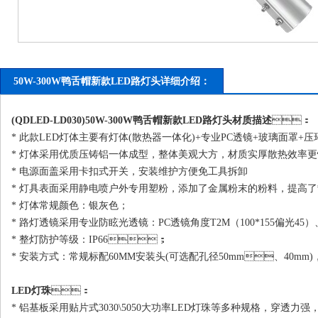
50W-300W鸭舌帽新款LED路灯头详细介绍：
(QDLED-LD030)50W-300W鸭舌帽新款LED
路灯头
材质描述
：
* 此款LED灯体主要有灯体(散热器一体化)+专业PC透镜+玻璃面罩+压环\
* 灯体采用优质压铸铝一体成型，整体美观大方，材质实厚散热效率更快
* 电源面盖采用卡扣式开关，安装维护方便免工具拆卸
* 灯具表面采用静电喷户外专用塑粉，添加了金属粉末的粉料，提高了散热效
* 灯体常规颜色：银灰色；
* 路灯透镜采用专业防眩光透镜：PC透镜角度T2M（100*155偏光45）、T3M（90*
* 整灯防护等级：IP66；
* 安装方式：常规标配60MM安装头(可选配孔径50mm、40mm)，
LED灯珠
：
* 铝基板采用贴片式3030\5050大功率LED灯珠等多种规格，穿透力强，