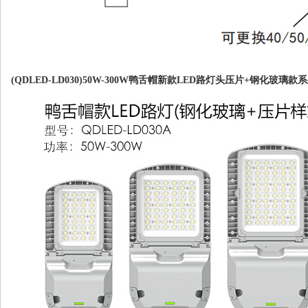
(QDLED-LD030)50W-300W鸭舌帽新款LED路灯头压片+钢化玻璃款系列展