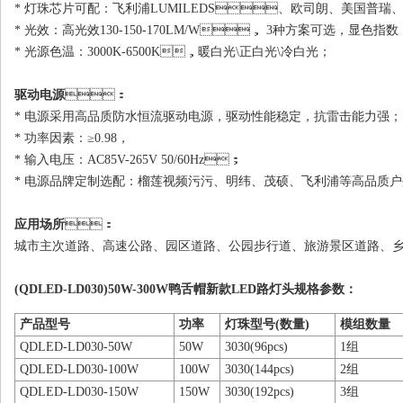
* 灯珠芯片可配：飞利浦LUMILEDS、欧司朗、美国普瑞
* 光效：高光效130-150-170LM/W， 3种方案可选，显色指数
* 光源色温：3000K-6500K，暖白光\正白光\冷白光；
驱动电源
：
* 电源采用高品质防水恒流驱动电源，驱动性能稳定，抗雷击能力强；
* 功率因素：≥0.98，
* 输入电压：AC85V-265V 50/60Hz；
* 电源品牌定制选配：榴莲视频污污、明纬、茂硕、飞利浦等高品质
应用场所
：
城市主次道路、高速公路、园区道路、公园步行道、旅游景区道
(QDLED-LD030)50W-300W鸭舌帽新款
LED路灯
头规格参数：
产品型号
功率
灯珠型号(数量)
模组数量
QDLED-LD030-50W
50W
3030(96pcs)
1组
QDLED-LD030-100W
100W
3030(144pcs)
2组
QDLED-LD030-150W
150W
3030(192pcs)
3组