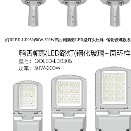
(QDLED-LD030)50W-300W鸭舌帽新款LED路灯头压环+钢化玻璃款系列