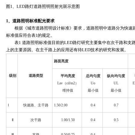
图1、LED路灯道路照明照射光斑示意图
1、道路照明标准配光要求
根据《城市道路照明设计标准》要求，道路照明中道路分为快速路与主干路
标准值应符合表1的规定。
表1 道路照明标准值目前的LED路灯研究主要集中在次干路和支路上的
上的主要原因。在主干路上的应用还有待LED技术的研究和发展。
路面亮度
级别
道路类型
平均亮度
总均匀度
纵向均匀度
Lav（cd/m2）
Uo
UL
E
维持值
最小值
最小值
Ⅰ
快速路、主干路
1.50/2.00
0.4
0.7
Ⅱ
次干路
1.00/1.50
0.4
0.5
Ⅲ
支路
0.50/0.75
0.4
——