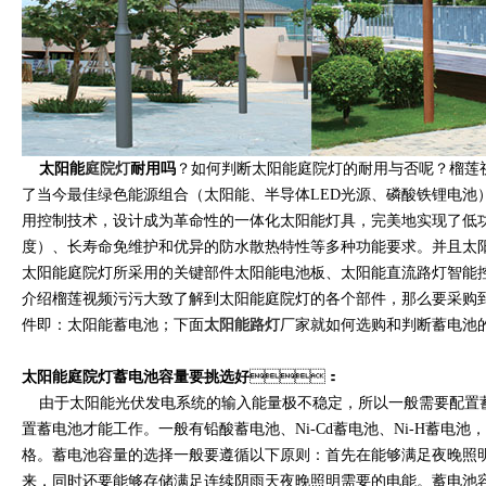
太阳能
庭院灯
耐用吗
？如何判断太阳能庭院灯的耐用与否呢？
了当今最佳绿色能源组合（太阳能、半导体LED光源、磷酸铁锂电池）
用控制技术，设计成为革命性的一体化太阳能灯具，完美地实现了
度）、长寿命免维护和优异的防水散热特性等多种功能要求。并且太阳
太阳能庭院灯所采用的关键部件太阳能电池板、太阳能直流路灯智能控制
介绍榴莲视频污污大致了解到太阳能庭院灯的各个部件，那么要采
件即：太阳能蓄电池；下面
太阳能路灯
厂家就如何选购和判断蓄电池的质
太阳能庭院灯蓄电池容量要挑选好
：
由于太阳能光伏发电系统的输入能量极不稳定，所以一般需要配置蓄电池
置蓄电池才能工作。一般有铅酸蓄电池、Ni-Cd蓄电池、Ni-H
格。蓄电池容量的选择一般要遵循以下原则：首先在能够满足
来，同时还要能够存储满足连续阴雨天夜晚照明需要的电能。蓄电