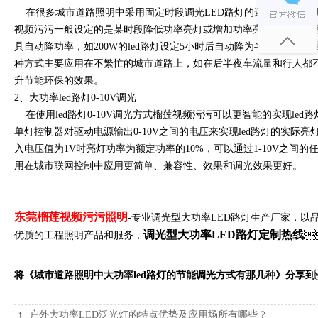
在很多城市道路照明中采用固定时段调光LED路灯的还是比较多，调光
视频污污一般设定的是某时段降低功率亮灯或增加功率亮灯的方式
具自动降功率，如200W的led路灯设定5小时后自动降为半功率工作即实
种方式主要应用在不繁忙的城市道路上，如在后半夜车流量和行人
升节能环保的效果。
2、大功率led路灯0-10V调光
在使用led路灯0-10V调光方式榴莲视频污污可以更智能的实现led路灯节
单灯控制器对驱动电源输出0-10V之间的电压来实现led路灯的实际亮灯功率
入电压值为1V时亮灯功率为额定功率的10%，可以通过1-10V之间的
用在城市联网控制中应用更简单、兼容性、效果和调光效果更好。
东莞榴莲视频污污照明
-专业调光型大功率LED路灯生产厂家，以
调光型大功率LED路灯定制热线

优质的工程照明产品和服务，
将《城市道路照明中大功率led路灯的节能调光方式有那几种》分享到
↑
户外大功率LED泛光灯的特点优势及应用场所有哪些？