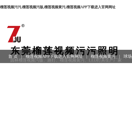
榴莲视频污污,榴莲视频污版,榴莲视频黄污,榴莲视频APP下载进入官网网址
东莞榴莲视频污污照明
首 页
|
榴莲视频APP下载进入官网网址
|
榴莲视频黄污
|
球场
园林榴莲视频污版、路灯、榴莲视频黄污、LED灯具生产厂家
用领域
|
工程案例
|
联系方式