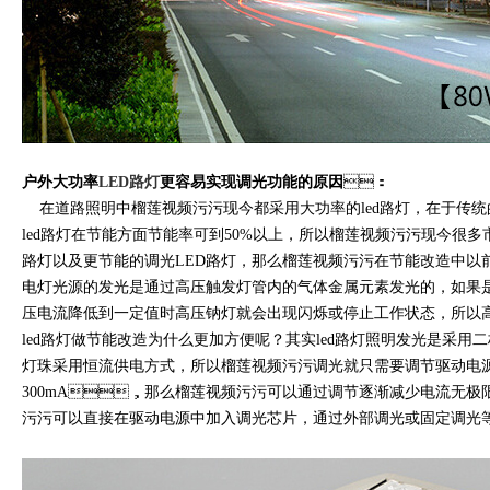
户外大功率
LED路灯
更容易实现调光功能的原因
：
在道路照明中榴莲视频污污现今都采用大功率的led路灯，在于传
led路灯在节能方面节能率可到50%以上，所以榴莲视频污污现今很多市
路灯以及更节能的调光LED路灯，那么榴莲视频污污在节能改造中以
电灯光源的发光是通过高压触发灯管内的气体金属元素发光的，如
压电流降低到一定值时高压钠灯就会出现闪烁或停止工作状态，所
led路灯做节能改造为什么更加方便呢？其实led路灯照明发光是采用二
灯珠采用恒流供电方式，所以榴莲视频污污调光就只需要调节驱动电源
300mA，那么榴莲视频污污可以通过调节逐渐减少电流无极限调
污污可以直接在驱动电源中加入调光芯片，通过外部调光或固定调光等多