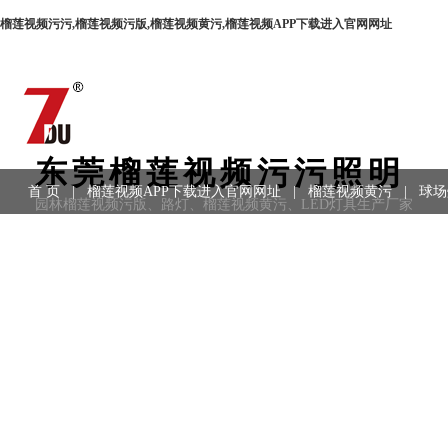
榴莲视频污污,榴莲视频污版,榴莲视频黄污,榴莲视频APP下载进入官网网址
东莞榴莲视频污污照明
首 页
|
榴莲视频APP下载进入官网网址
|
榴莲视频黄污
|
球场
园林榴莲视频污版、路灯、榴莲视频黄污、LED灯具生产厂家
用领域
|
工程案例
|
联系方式