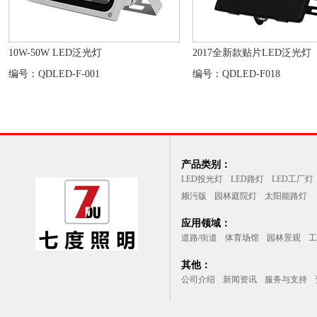
10W-50W LED泛光灯
2017全新款贴片LED泛光灯
编号：QDLED-F-001
编号：QDLED-F018
产品类别：
LED投光灯
LED路灯
LED工厂灯
频污版
园林庭院灯
太阳能路灯
应用领域：
道路/街道
体育场馆
园林景观
工
其他：
公司介绍
新闻资讯
服务与支持