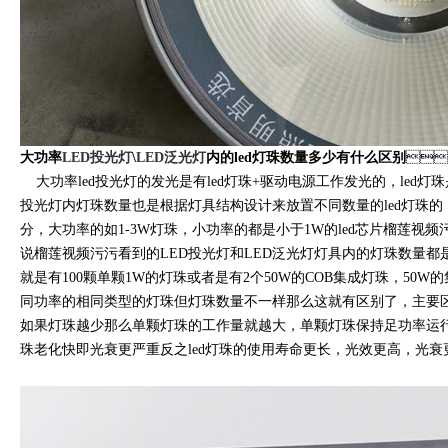
大功率
LED投光灯
\
LED泛光灯
内的led灯珠数量多少有什么区别

大功率led投光灯的发光是有led灯珠+驱动电源工作发光的，le
投光灯内灯珠数量也是根据灯具结构设计来放置不同数量的led灯珠的
分，大功率的如1-3W灯珠，小功率的都是小于1W的led芯片榴莲视
说榴莲视频污污看到的LED投光灯和LED泛光灯灯具内的灯珠数量都是跟
就是有100颗单颗1W的灯珠或者是有2个50W的COB集成灯珠，50W的
同功率的相同类型的灯珠但灯珠数量不一样那么这就有区别了，主要区
如果灯珠越少那么单颗灯珠的工作量就越大，单颗灯珠保持足功率
珠老化快即光衰更严重反之led灯珠的使用寿命更长，光效更高，光衰更