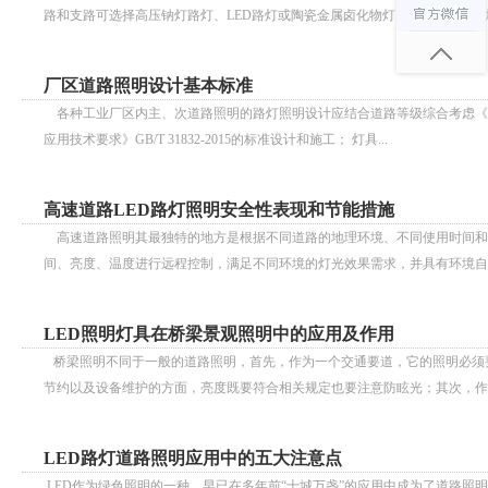
路和支路可选择高压钠灯路灯、LED路灯或陶瓷金属卤化物灯。 (3)居住区机
厂区道路照明设计基本标准
各种工业厂区内主、次道路照明的路灯照明设计应结合道路等级综合考虑《城市道
应用技术要求》GB/T 31832-2015的标准设计和施工； 灯具...
高速道路LED路灯照明安全性表现和节能措施
高速道路照明其最独特的地方是根据不同道路的地理环境、不同使用时间和不
间、亮度、温度进行远程控制，满足不同环境的灯光效果需求，并具有环境
LED照明灯具在桥梁景观照明中的应用及作用
桥梁照明不同于一般的道路照明，首先，作为一个交通要道，它的照明
节约以及设备维护的方面，亮度既要符合相关规定也要注意防眩光；其次，作为
LED路灯道路照明应用中的五大注意点
LED作为绿色照明的一种，早已在多年前“十城万盏”的应用中成为了道路照明的主