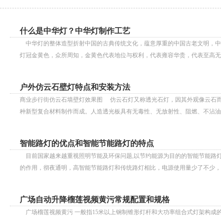
什么是中华灯？中华灯制作工艺
中华灯的整体造型折射中国的古典传统文化，蕴意厚重的中国古老文明，中华五
灯冠金黄色，众所周知，金黄色代表地位与权利，代表雍容华贵，代表至高无上
户外仿云石壁灯特点和安装方法
商业步行街仿云石墙壁灯效果图 仿云石灯又称透光石灯，因其外观像云石而得
种新型复合材料制作而成。人造透光板具有无毒性、无放射性、阻燃、不沾油、
智能路灯的优点和智能节能路灯的特点
目前国家越来越重视照明节能及环保问题,以节约能源为目的的智能节能路灯已
的作用，彻夜通明，高智能节能路灯和传统路灯相比，电源使用量少了不少，具
广场自动升降榴莲视频黄污常规配置和规格
广场榴莲视频黄污 一般指15米以上钢制锥形灯杆和大功率组合式灯架构成的新型照明装置