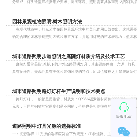
分组成。灯头造型可根据用户要求、周围环境、照明需要具体而定;内部灯具
园林景观植物照明\树木照明方法
在现代城市中，灯光艺术在园林景观环境中的美化作用日益突出。这就需要
确定合理的园林景观照明方式和布置方案，并运用灯光的艺术表现力，使园林环
城市道路照明步道照明之庭院灯材质介绍及技术工艺
庭院灯通常是指6米以下的户外道路照明灯具，其主要部件由：光源、灯具、灯臂
具有多样性、美观性具有美化和装饰环境的特点，所以也被称之为景观庭院灯。 
城市道路照明路灯灯杆生产说明和技术要点
路灯灯杆，一般都是用锥管，材质为：Q235A碳素钢材简称Q235钢材，
元素，不同的钢材的它硬度都是不同的，价格也是相差很多的，比如45#王牌..
道路照明中灯具光源的选择标准
一：光源选择 1.1光源的选择应符合下列规定： (1)快速路、主干路宜采用高压