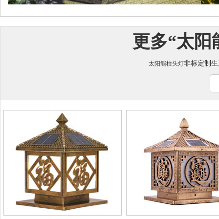
更多“
太阳
非标定制生产咨
太阳能柱头灯