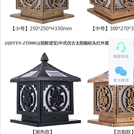
(QDTYN-ZTD005)[招财进宝]中式仿古太阳能柱头灯外观三色效果展示