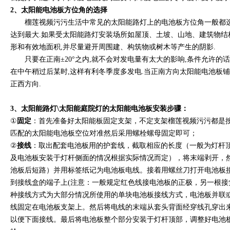
2、太阳能电池板方位角的选择
榴莲视频污污生活中常见的太阳能路灯上的电池板方位角一般都选
达到最大.如果受太阳能路灯安装场所如屋顶、土坡、山地、
形和有效地面积,并尽量避开周围建、构筑物或树木等产生的阴影.
只要在正南±20°之内,就不会对发电量有太大的影响,条件允许的话,
在中午稍过后某时,这样有利冬季度多发电.当正南方向太阳能电池板铺设面
正西方向.
3、太阳能路灯\太阳能庭院灯的太阳能电池板安装步骤：
①
固定
：首先准备好太阳能板固定支架，不定支架榴莲视频污污
匹配的太阳能电池板空位对准然后采用螺栓螺母固定即可；
②
接线
：取出配套电池板用的护套线，截取相应的长度（一般为灯
及电池板安装于灯杆侧面的情况根据实际情况而定），将末端剥开
池板后短路）并用标签纸记为电池板电线。接着用螺丝刀打开电池板接线盒
到接线盒的端子上(注意：一般规定红色线接电池板的正极，另一根接负
种接线方式为大部分情况所使用的单块电池板接线方式，电池板并联
线固定在电池板支架上。然后将电线的末端从套头背面经穿线孔穿出来
以便下面接线。最后将电池板整个部分安装于灯杆顶部，调整好电