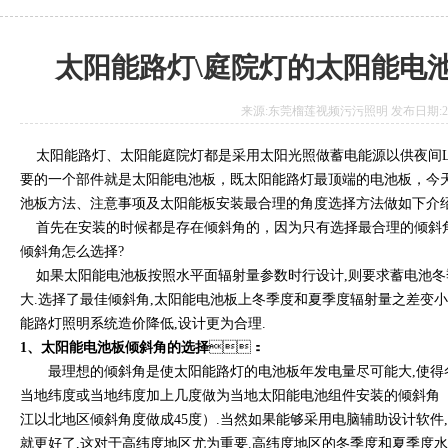
太阳能路灯\庭院灯的太阳能电
来源:东莞榴莲视频污污照明 发布日期:2018.
太阳能路灯、太阳能庭院灯都是采用太阳光照做蓄电能源以供夜间L
要的一个部件就是太阳能电池板，既太阳能路灯最顶端的电池板
池板方法、注意事项及太阳能板安装最合理的角度选择方法做如下介绍
首先在安装的时候都是存在倾斜角的，因为只有选择最合理的倾斜角
倾斜角怎么选择?
如果太阳能电池板按照水平面辐射量参数时行设计,则要求蓄电池冬
大.选择了最佳倾斜角,太阳能电池板上冬季度和夏季度辐射量之差变小
能路灯照明系统造价降低,设计更为合理.
1、太阳能电池板倾斜角的选择
：
最理想的倾斜角是使太阳能路灯的电池板年发电量尽可能大,使得冬
当地纬度或当地纬度加上几度做为当地太阳能电池组件安装的倾斜角（我公
江以北地区倾斜角度做成45度）.当然如果能够采用电脑辅助设计软件
就更好了,这对于高纬度地区尤为重要.高纬度地区的冬季度和夏季度水