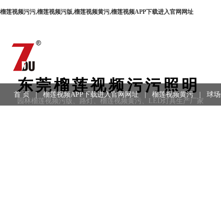
榴莲视频污污,榴莲视频污版,榴莲视频黄污,榴莲视频APP下载进入官网网址
东莞榴莲视频污污照明
首 页
|
榴莲视频APP下载进入官网网址
|
榴莲视频黄污
|
球场
园林榴莲视频污版、路灯、榴莲视频黄污、LED灯具生产厂家
用领域
|
工程案例
|
联系方式