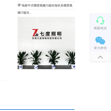
应...
·
广场新中式榴莲视频污版柱报价及榴莲视
频污版生...