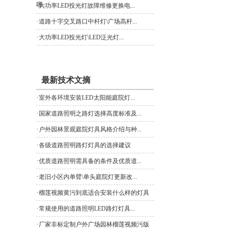
哪...
·
大功率LED投光灯故障维修更换电...
·
道路十字交叉路口中杆灯\广场高杆...
·
大功率LED投光灯\LED泛光灯...
最新技术文摘
·
室外各环境安装LED太阳能庭院灯...
·
国家道路照明之路灯选择高度标准及...
·
户外园林景观庭院灯具风格介绍与种...
·
各级道路照明路灯灯具的选择建议
·
优质道路照明需具备的条件及优质道...
·
老旧小区内单臂\单头庭院灯更新改...
·
榴莲视频黄污到底适合安装什么样的灯具
·
常规使用的道路照明LED路灯灯具...
·
厂家非标定制户外广场园林榴莲视频污版