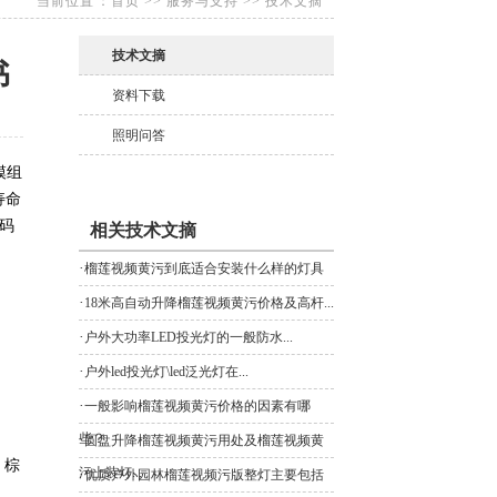
当前位置：
首页
>>
服务与支持
>>
技术文摘
技术文摘
书
资料下载
照明问答
模组
寿命
场码
相关技术文摘
·
榴莲视频黄污到底适合安装什么样的灯具
·
18米高自动升降榴莲视频黄污价格及高杆...
·
户外大功率LED投光灯的一般防水...
·
户外led投光灯\led泛光灯在...
·
一般影响榴莲视频黄污价格的因素有哪
些？
·
圆盘升降榴莲视频黄污用处及榴莲视频黄
，棕
污上装灯...
·
优质户外园林榴莲视频污版整灯主要包括