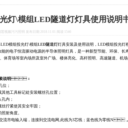
投光灯\模组LED隧道灯灯具使用说明
视频污污照明 发布日期:2018.11.01 阅读:1546
率LED模组投光灯\模组
LED隧道灯
灯具安装及使用说明，LED模组投光灯
效能的电子恒流驱动电源的半导体照明灯具，是一种新型节能、环保、长
库、体育场等室内场所及室外广场、楼体亮化、高杆照明、高速隧道、机
安装说明
：
；
其他工具标记处安装螺丝孔位置；
；
丝拧紧使其安全牢固；
角度。
PUT 为交流市电输入端，连接到交流电网,此线为3芯线；蓝色线为零线N