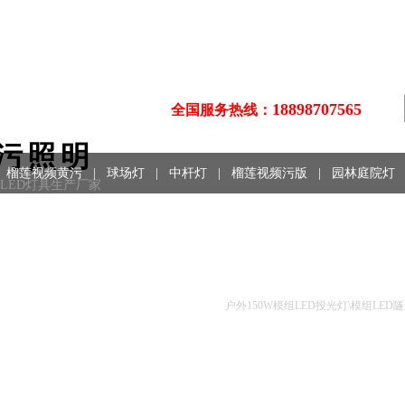
18898707565
全国服务热线：
污照明
榴莲视频黄污
|
球场灯
|
中杆灯
|
榴莲视频污版
|
园林庭院灯
、LED灯具生产厂家
技术文摘
户外150W模组LED投光灯\模组LE