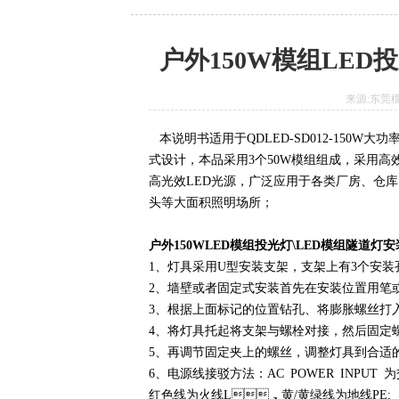
户外150W模组LED
来源:东莞榴莲
本说明书适用于QDLED-SD012-150W大功
式设计，本品采用3个50W模组组成，采用高
高光效LED光源，广泛应用于各类厂房、仓
头等大面积照明场所；
户外150WLED模组投光灯\LED模组隧道灯
1、灯具采用U型安装支架，支架上有3个安装孔位
2、墙壁或者固定式安装首先在安装位置用笔或
3、根据上面标记的位置钻孔、将膨胀螺丝打入孔内
4、将灯具托起将支架与螺栓对接，然后固定螺
5、再调节固定夹上的螺丝，调整灯具到合适的照射
6、电源线接驳方法：AC POWER IN
红色线为火线L，黄/黄绿线为地线PE;