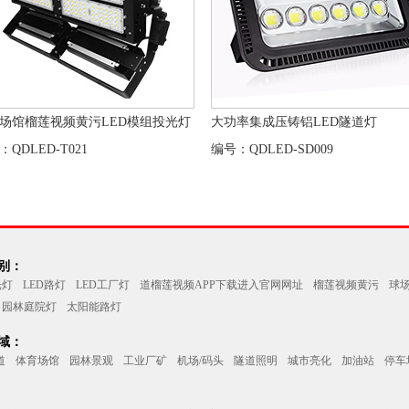
场馆榴莲视频黄污LED模组投光灯
大功率集成压铸铝LED隧道灯
：QDLED-T021
编号：QDLED-SD009
：
光灯
LED路灯
LED工厂灯
道榴莲视频APP下载进入官网网址
榴莲视频黄污
球
园林庭院灯
太阳能路灯
：
道
体育场馆
园林景观
工业厂矿
机场/码头
隧道照明
城市亮化
加油站
停车