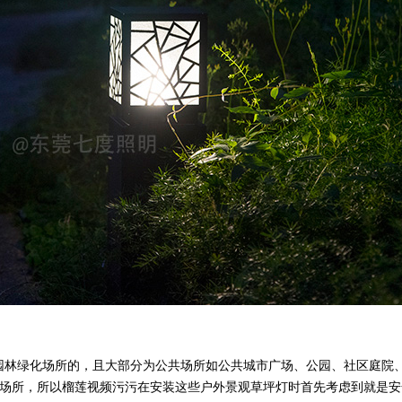
的，且大部分为公共场所如公共城市广场、公园、社区庭院
的场所，所以榴莲视频污污在安装这些户外景观草坪灯时首先考虑到就是