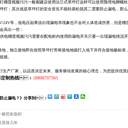
草坪灯榴莲视频污污一般都建议使用法兰式草坪灯这样可以使用预埋地脚螺栓
草坪灯；其次就是草坪灯的安全首先不能轻易松脱其二需要防止漏电，那
2V\24V等，低电压如果说出现漏电等现象也不会对人体造成伤害，但是榴
一些；
220V供电榴莲视频污污需要在配电柜内使用防漏电开关只要一出现漏电情况
接地，独立接地即在按照草坪灯旁将接地地级打入地下并符合接地极标准
接。
产厂家，以品质决定未来、服务驱动发展的核心理念，为您提供优质
标定制热线
：
18898707565
止漏电？》分享到
：
一般照射面积
及质保几年