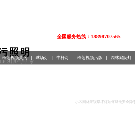
18898707565
全国服务热线：
污照明
榴莲视频黄污
|
球场灯
|
中杆灯
|
榴莲视频污版
|
园林庭院灯
、LED灯具生产厂家
技术文摘
小区园林景观草坪灯如何避免安全隐患和