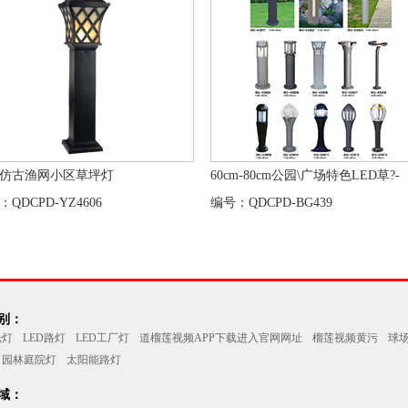
仿古渔网小区草坪灯
60cm-80cm公园\广场特色LED草?-
：QDCPD-YZ4606
编号：QDCPD-BG439
：
光灯
LED路灯
LED工厂灯
道榴莲视频APP下载进入官网网址
榴莲视频黄污
球
园林庭院灯
太阳能路灯
：