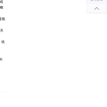
或
么榴
莲视
开关
，统
的