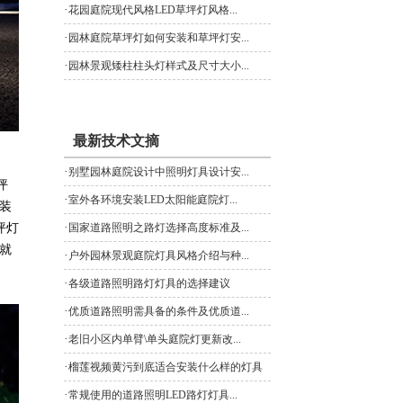
·
花园庭院现代风格LED草坪灯风格...
·
园林庭院草坪灯如何安装和草坪灯安...
·
园林景观矮柱柱头灯样式及尺寸大小...
最新技术文摘
·
别墅园林庭院设计中照明灯具设计安...
坪
·
室外各环境安装LED太阳能庭院灯...
安装
·
坪灯
国家道路照明之路灯选择高度标准及...
就
·
户外园林景观庭院灯具风格介绍与种...
·
各级道路照明路灯灯具的选择建议
·
优质道路照明需具备的条件及优质道...
·
老旧小区内单臂\单头庭院灯更新改...
·
榴莲视频黄污到底适合安装什么样的灯具
·
常规使用的道路照明LED路灯灯具...