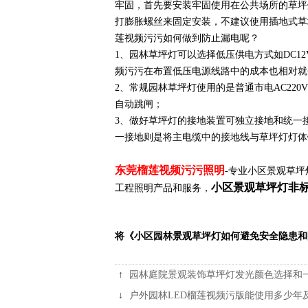
牢固，首先要安装牢固使用在公共场所的
打膨胀螺丝来固定安装，不建议使用插地式
莲视频污污如何做到防止漏电呢？
1、园林草坪灯可以选择低压供电方式如DC1
频污污在布置低压电源线路中的成本也相对就会高出
2、常规园林草坪灯使用的是普通市电AC
自动跳闸；
3、做好草坪灯的接地装置可独立接地和统一
一接地则是将主电缆中的接地线与草坪灯灯体链
东莞榴莲视频污污照明
-专业小区景观草坪灯生
小区景观草坪灯非
工程照明产品和服务，
将《小区园林景观草坪灯如何避免安全隐患和防
↑
园林庭院景观装饰草坪灯发光颜色选择和
↓
户外园林LED榴莲视频污版能使用多少年