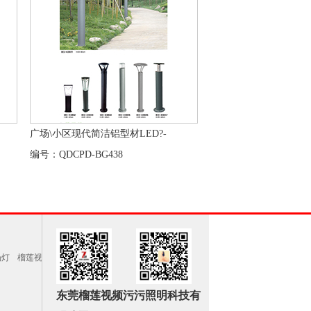
广场\小区现代简洁铝型材LED?-
编号：QDCPD-BG438
场灯
榴莲视
东莞榴莲视频污污照明科技有