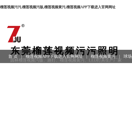
榴莲视频污污,榴莲视频污版,榴莲视频黄污,榴莲视频APP下载进入官网网址
东莞榴莲视频污污照明
首 页
|
榴莲视频APP下载进入官网网址
|
榴莲视频黄污
|
球场
园林榴莲视频污版、路灯、榴莲视频黄污、LED灯具生产厂家
用领域
|
工程案例
|
联系方式