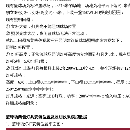
现有篮球场为标准篮球场，28*15米的场地，场地为地平面下落约2米
别立3根灯杆，灯杆高度约3.5米，上装一盏150W
LED投光灯
；
现有照明问题：
① 立杆太矮，灯具光不能照到球场位置；
② 照射光线太弱，夜间篮球场无法正常运动；
就以上问题东莞榴莲视频污污照明建议篮球场照明改造方案如下：
照明灯杆配置：
① 灯杆高度：正常篮球场照明灯杆高度为立地面到灯具为8米，
灯杆5根，5米灯杆1根；
② 球场灯上装灯具每根杆上装2套200WLED投光灯，整个球场共计12套灯具
灯杆规格：
高度：6米，上口径60mm，下口径130mm，壁厚：
250*250*8mm；
灯具规格：光源：高亮LED灯珠，功率：200W；输入电压：
详细规格如附录；
篮球场两侧灯具安装位置及照明效果模拟数据
1、篮球场灯杆安装位置平面图：